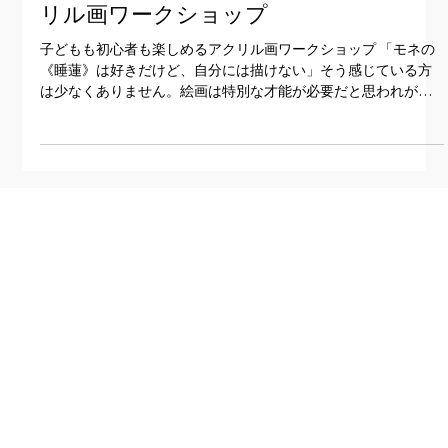
初心者でも楽しめるアク
リル画ワークショップ
子どもも初心者も楽しめるアクリル画ワークショップ 「モネの
《睡蓮》は好きだけど、自分には描けない」そう感じている方
は少なくありません。絵画は特別な才能が必要だと思われがち
ですが、実は ポイントを押さえれば誰でも描くことができる の
が、アクリル画の魅力です。 私たちのワークショップでは、モ
ネ《睡蓮》をはじめとした名画をモチーフに、子どもから大
人、絵が初めての方まで楽しめるアクリル画体験を提供してい
ます。 「これだけ押さえれば描ける」シンプルな指導 このワー
クショップの特長は、 「これだけ押さえればうまく描ける」ポ
イントに絞った指導 です。 色の選び方 筆の動かし方 水や光を
表現するコツ 全体のバランスの取り方 難しい理論や専門用語は
ワークショップに関するお問い合わせ
使わず、実際に手を動かしながら理解できるよう進めていきま
す。そのため、絵に苦手意識のある方や、初めて絵を描く子ど
もでも自然と作品が完成します。 子どもでも楽しめる理由 モネ
お気軽にお問合せください
《睡蓮》は、細かな描写よりも「色の重なり」や「雰囲気」を
大切にした作品です。そのため、正確に描く必要がなく、 自由
お問い合わせ
な表現がそのまま作品の魅力 になりま