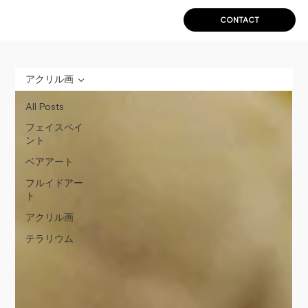
CONTACT
アクリル画
All Posts
フェイスペイ
ント
ベアアート
フルイドアー
ト
アクリル画
テラリウム