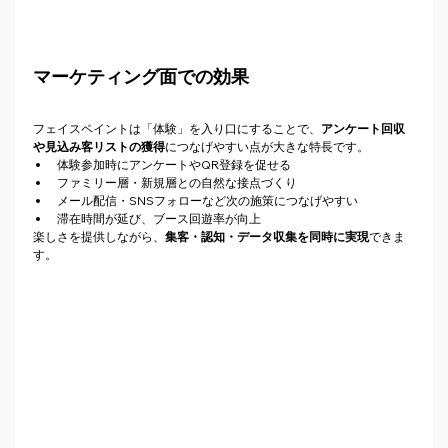
マーケティング面での効果
フェイスペイントは「体験」を入り口にすることで、
アンケート回収
や見込み客リストの獲得
につなげやすい点が大きな特長です。
体験参加時にアンケートやQR登録を促せる
ファミリー層・新規層との自然な接点づくり
メール配信・SNSフォローなど次の施策につなげやすい
滞在時間が延び、ブース回遊率が向上
楽しさを提供しながら、
集客・認知・データ収集を同時に実現
できま
す。